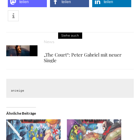
teilen
teilen
teilen
Siehe auch
News
„The Court“: Peter Gabriel mit neuer
Single
anzeige
Ähnliche Beiträge