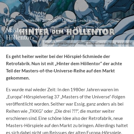
News
·
September 23, 2025
·
1 Minute Lesedauer
Masters of the Universe – Hinter dem
Höllentor
Masters of the Universe - Hinter dem Höllentor (foto: Retrofabrik)
Es geht heiter weiter bei der Hörspiel-Schmiede der
Retrofabrik. Nun ist mit „Hinter dem Höllentor“ der achte
Teil der Masters-of-the-Universe-Reihe auf den Markt
gekommen.
Es wurde mal wieder Zeit: In den 1980er Jahren waren im
„Europa“-Hörspielverlag 37 „Masters of the Universe“-Folgen
veröffentlicht worden. Seither war Essig, ganz anders als bei
Reihen wie „TKKG“ oder „Die drei ???“, die munter weiter
erschienen sind. Eine schöne Idee also der Retrofabrik, neue
Masters-Hörspiele auf den Markt zu bringen. Allerdings haltet
es sich dabei nicht um Reissues der alten Europa-Hörspiele.