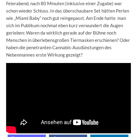
Feierabend, nach 80 Minuten (inklusive einer Zugabe) war
schon wieder Schluss. In das überschaubare Set hätten Perlen
wie „Miami Baby“ noch gut reingepasst. Am Ende hatte man
sich im Publikum nochmal eben kurz verwundert die Augen
gerieben: Waren da wirklich gerade auf der Bühne noch
Menschen in überlebensgroßen Tiermasken erschienen? Oder
haben die penetranten Cannabis-Ausdünstungen des
Nebenmannes erste Wirkung gezeigt?