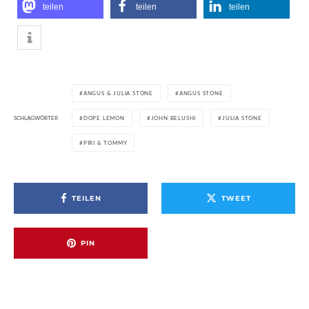
teilen
teilen
teilen
ANGUS & JULIA STONE
ANGUS STONE
SCHLAGWÖRTER
DOPE LEMON
JOHN BELUSHI
JULIA STONE
PIRI & TOMMY
TEILEN
TWEET
PIN