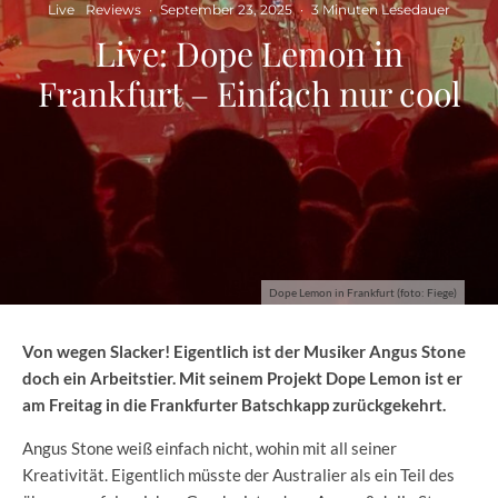
Live
Reviews
·
September 23, 2025
·
3 Minuten Lesedauer
Live: Dope Lemon in
Frankfurt – Einfach nur cool
Dope Lemon in Frankfurt (foto: Fiege)
Von wegen Slacker! Eigentlich ist der Musiker Angus Stone
doch ein Arbeitstier. Mit seinem Projekt Dope Lemon ist er
am Freitag in die Frankfurter Batschkapp zurückgekehrt.
Angus Stone weiß einfach nicht, wohin mit all seiner
Kreativität. Eigentlich müsste der Australier als ein Teil des