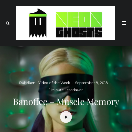
Rubriken
Video of the Week
·
September 8, 2018
·
1 Minute Lesedauer
Banoffee – Muscle Memory