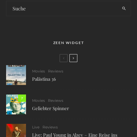
ZEEN WIDGET
Movies
Reviews
Palästina 36
7
Movies
Reviews
Geliebter Spinner
Live
Reviews
Live: Paul Young in Alzey – Eine Reise ins