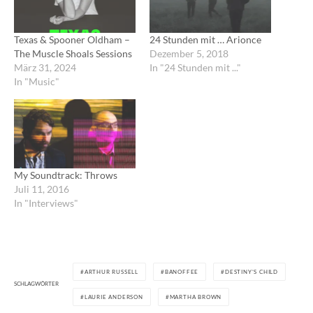
Texas & Spooner Oldham –
24 Stunden mit … Arionce
The Muscle Shoals Sessions
Dezember 5, 2018
März 31, 2024
In "24 Stunden mit ..."
In "Music"
My Soundtrack: Throws
Juli 11, 2016
In "Interviews"
ARTHUR RUSSELL
BANOFFEE
DESTINY'S CHILD
SCHLAGWÖRTER
LAURIE ANDERSON
MARTHA BROWN