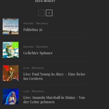
ZEEN WIDGET
Movies
Reviews
Palästina 36
7
Movies
Reviews
Geliebter Spinner
Live
Reviews
Live: Paul Young in Alzey – Eine Reise
ins Gestern
Live
Reviews
Live: Amanda Marshall in Mainz – Von
der Leine gelassen