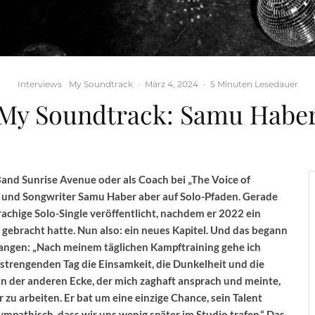
Interviews
My Soundtrack
·
März 4, 2024
·
5 Minuten Lesedauer
My Soundtrack: Samu Habe
and Sunrise Avenue oder als Coach bei „The Voice of
r und Songwriter Samu Haber aber auf Solo-Pfaden. Gerade
achige Solo-Single veröffentlicht, nachdem er 2022 ein
 gebracht hatte. Nun also: ein neues Kapitel. Und das begann
fangen: „Nach meinem täglichen Kampftraining gehe ich
nstrengenden Tag die Einsamkeit, die Dunkelheit und die
p in der anderen Ecke, der mich zaghaft ansprach und meinte,
 zu arbeiten. Er bat um eine einzige Chance, sein Talent
sympathisch, dass wir uns wenig später im Studio trafen.“ Das