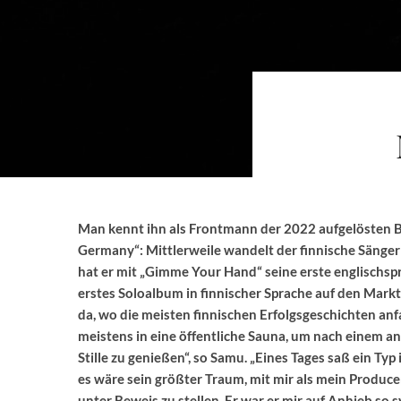
Man kennt ihn als Frontmann der 2022 aufgelösten B
Germany“: Mittlerweile wandelt der finnische Sänge
hat er mit „Gimme Your Hand“ seine erste englischspr
erstes Soloalbum in finnischer Sprache auf den Markt
da, wo die meisten finnischen Erfolgsgeschichten an
meistens in eine öffentliche Sauna, um nach einem a
Stille zu genießen“, so Samu. „Eines Tages saß ein Ty
es wäre sein größter Traum, mit mir als mein Producer
unter Beweis zu stellen. Er war er mir auf Anhieb so 