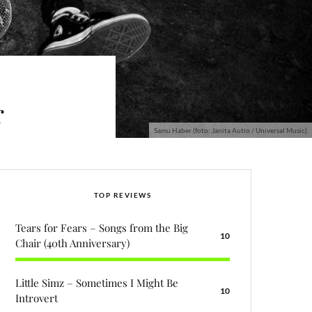
r
Samu Haber (foto: Janita Autio / Universal Music)
TOP REVIEWS
Tears for Fears – Songs from the Big
10
Chair (40th Anniversary)
Little Simz – Sometimes I Might Be
10
Introvert