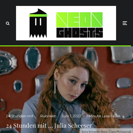
24 Stunden mit ...
Rubriken
·
Juni 1, 2022
·
1 Minute Lesedauer
24 Stunden mit … Julia Scheeser
Julia Scheeser (foto: Clara Philippzig)