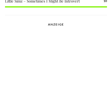
Little Simz – Sometimes I Might Be Introvert
10
ANZEIGE