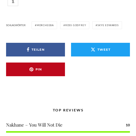
SCHLAGWÖRTER
MORCHEEBA
ROSS GODFREY
SKYE EDWARDS
TEILEN
TWEET
PIN
TOP REVIEWS
Nakhane – You Will Not Die
10