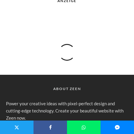
ANZEIGE
ABOUT ZEEN
Power your creative ideas with pixel-perfect design and
cutting-edge technology. Create your beautiful website with
Zeen now.