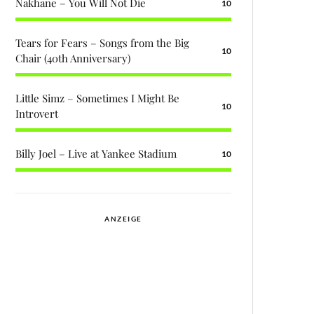
Nakhane – You Will Not Die
10
Tears for Fears – Songs from the Big
10
Chair (40th Anniversary)
Little Simz – Sometimes I Might Be
10
Introvert
Billy Joel – Live at Yankee Stadium
10
ANZEIGE