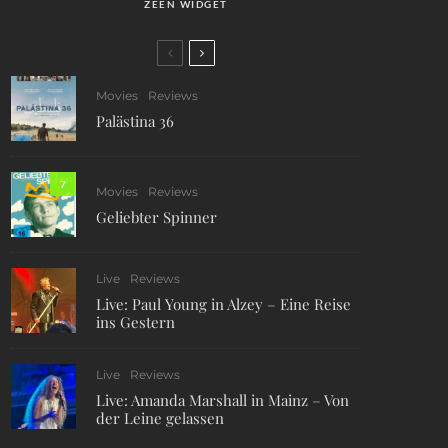
ZEEN WIDGET
Movies
Reviews
Palästina 36
7
Movies
Reviews
Geliebter Spinner
Live
Reviews
Live: Paul Young in Alzey – Eine Reise
ins Gestern
Live
Reviews
Live: Amanda Marshall in Mainz – Von
der Leine gelassen