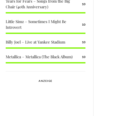
Tears for Fears – Songs from the Big
10
Chair (40th Anniversary)
Little Simz – Sometimes I Might Be
10
Introvert
Billy Joel – Live at Yankee Stadium
10
Metallica – Metallica (The Black Album)
10
ANZEIGE