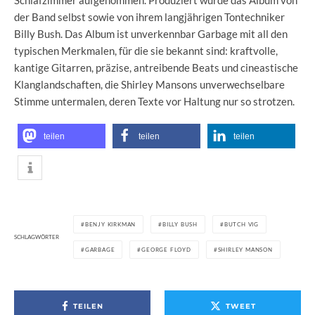
Schlafzimmer aufgenommen. Produziert wurde das Album von
der Band selbst sowie von ihrem langjährigen Tontechniker
Billy Bush. Das Album ist unverkennbar Garbage mit all den
typischen Merkmalen, für die sie bekannt sind: kraftvolle,
kantige Gitarren, präzise, antreibende Beats und cineastische
Klanglandschaften, die Shirley Mansons unverwechselbare
Stimme untermalen, deren Texte vor Haltung nur so strotzen.
teilen
teilen
teilen
BENJY KIRKMAN
BILLY BUSH
BUTCH VIG
SCHLAGWÖRTER
GARBAGE
GEORGE FLOYD
SHIRLEY MANSON
TEILEN
TWEET