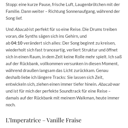
Stopp: eine kurze Pause, frische Luft, Laugenbrötchen mit der
Familie. Dann weiter – Richtung Sonnenaufgang, während der
Song lief.
Und
Abacab
ist perfekt für so eine Reise. Die Drums treiben
voran, die Synths sägen sich ins Gehirn, und
ab
04:10
verändert sich alles: Der Song beginnt zu kreisen,
wiederholt sich fast tranceartig, verliert Struktur und öffnet
sich in einen Raum, in dem Zeit keine Rolle mehr spielt. Ich saß
auf der Rückbank, vollkommen versunken in diesen Moment,
während draußen langsam das Licht zurückkam. Genau
deshalb liebe ich längere Tracks: Sie lassen sich Zeit,
entwickeln sich, ziehen einen immer tiefer hinein.
Abacab
war
und ist für mich der perfekte Soundtrack für eine Reise –
damals auf der Rückbank mit meinem Walkman, heute immer
noch.
L’Imperatrice – Vanille Fraise