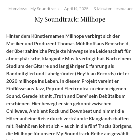
Interviews
My Soundtrack
·
April 14, 2025
·
3 Minuten Lesedauer
My Soundtrack: Millhope
Hinter dem Künstlernamen Millhope verbirgt sich der
Musiker und Produzent Thomas Mühlhoff aus Remscheid,
der über zahlreiche Projekte hinweg seine Leidenschaft für
atmosphärische, klangvolle Musik verfolgt hat. Nach einem
Studium der Gitarre und langjähriger Erfahrung als
Bandmitglied und Labelgründer (Hey!blau Records) rief er
2020 millhope ins Leben. In diesem Projekt vereint er
Einflüsse aus Jazz, Pop und Electronica zu einem eigenen
Sound. Gerade ist mit „Truth and Dare“ sein Debütalbum
erschienen. Hier bewegt er sich gekonnt zwischen
Chillwave, Ambient Rock und Downbeat und nimmt die
Hörer auf eine Reise durch verträumte Klanglandschaften
mit. Reinhören lohnt sich – auch in die fünf Tracks übrigens,
die Millhope für unsere My-Soundtrack-Reihe ausgewählt