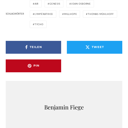
AIR
GENESIS
JOAN OSBORNE
SCHLAGWÖRTER
L’IMPÉRATRICE
MILLHOPE
THOMAS MÜHLHOFF
TYCHO
TEILEN
TWEET
PIN
Benjamin Fiege