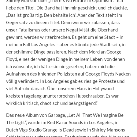
Shirley Manson
über „There´s No Future In Optimism“: “Ich
liebe den Titel. Die Band hat ihn mir geschickt und ich dachte,
„Das ist großartig. Den behalte ich“. Aber der Text steht im
Gegensatz zu diesem Titel. Denn wenn wir zulassen, dass
unser Fatalismus oder unsere Negativität die Oberhand
gewinnt, werden wir zerbrechen. Es geht um eine Stadt – in
meinem Fall Los Angeles – aber es könnte jede Stadt sein, in
der schlimme Dinge passieren. Nach dem Mord an George
Floyd, eines der wenigen Dinge in meinem Leben, von denen
ich wünschte, ich hätte sie nie gesehen, haben mich die
Aufnahmen des knienden Polizisten auf George Floyds Nacken
völlig verändert. In Los Angeles gab es riesige Proteste und
viel Aufruhr danach. Über unserem Haus in Hollywood
kreisten tagelang ununterbrochen Hubschrauber. Es war
wirklich kritisch, chaotisch und beängstigend.“
Das neue Album von Garbage, „Let All That We Imagine Be
The Light“, wurde im Red Razor Sounds in Los Angeles, in
Butch Vigs Studio Grunge Is Dead sowie in Shirley Mansons