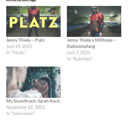
Jenny Thiele – Platz
Jenny Thiele x Millhope –
Juni 29, 2025
Radioempfang
In "Music"
Juni 7, 2025
In "Rubriken"
My Soundtrack: Sarah Koch
November 22, 2021
In "Interviews"