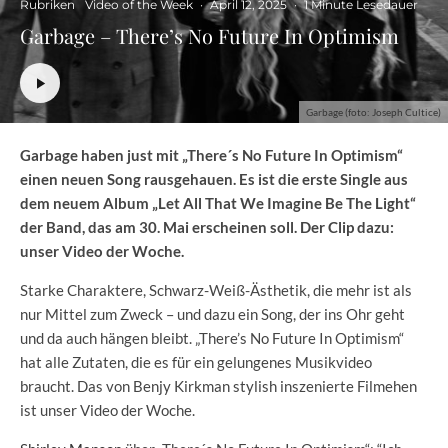
Rubriken
Video of the Week
·
April 12, 2025
·
1 Minute Lesedauer
Garbage – There’s No Future In Optimism
Garbage (foto: Joseph Cultice)
Garbage haben just mit „There´s No Future In Optimism“
einen neuen Song rausgehauen. Es ist die erste Single aus
dem neuem Album „Let All That We Imagine Be The Light“
der Band, das am 30. Mai erscheinen soll. Der Clip dazu:
unser Video der Woche.
Starke Charaktere, Schwarz-Weiß-Ästhetik, die mehr ist als
nur Mittel zum Zweck – und dazu ein Song, der ins Ohr geht
und da auch hängen bleibt. „There’s No Future In Optimism“
hat alle Zutaten, die es für ein gelungenes Musikvideo
braucht. Das von Benjy Kirkman stylish inszenierte Filmehen
ist unser Video der Woche.