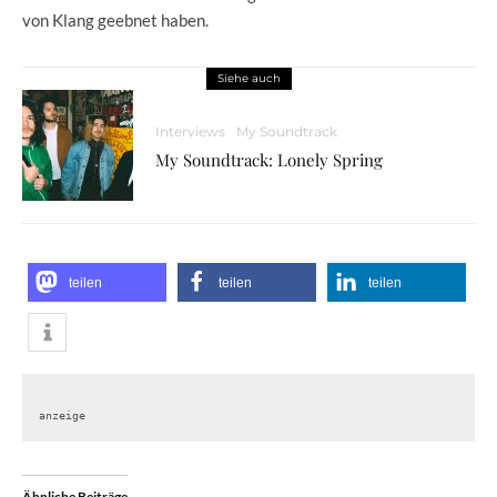
von Klang geebnet haben.
Siehe auch
Interviews
My Soundtrack
My Soundtrack: Lonely Spring
teilen
teilen
teilen
anzeige
Ähnliche Beiträge