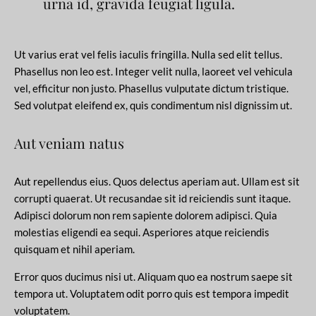
urna id, gravida feugiat ligula.
Ut varius erat vel felis iaculis fringilla. Nulla sed elit tellus.
Phasellus non leo est. Integer velit nulla, laoreet vel vehicula
vel, efficitur non justo. Phasellus vulputate dictum tristique.
Sed volutpat eleifend ex, quis condimentum nisl dignissim ut.
Aut veniam natus
Aut repellendus eius. Quos delectus aperiam aut. Ullam est sit
corrupti quaerat. Ut recusandae sit id reiciendis sunt itaque.
Adipisci dolorum non rem sapiente dolorem adipisci. Quia
molestias eligendi ea sequi. Asperiores atque reiciendis
quisquam et nihil aperiam.
Error quos ducimus nisi ut. Aliquam quo ea nostrum saepe sit
tempora ut. Voluptatem odit porro quis est tempora impedit
voluptatem.