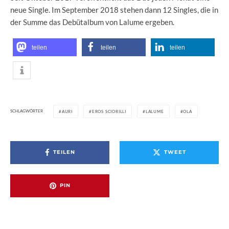
neue Single. Im September 2018 stehen dann 12 Singles, die in
der Summe das Debütalbum von Lalume ergeben.
teilen
teilen
teilen
SCHLAGWÖRTER
AURI
EROS SCIORILLI
LALUME
OLA
TEILEN
TWEET
PIN