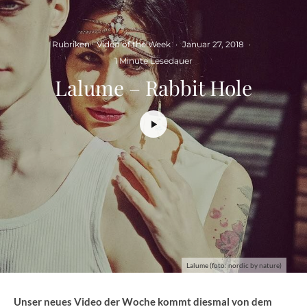
Rubriken
Video of the Week
·
Januar 27, 2018
·
1 Minute Lesedauer
Lalume – Rabbit Hole
Lalume (foto: nordic by nature)
Unser neues Video der Woche kommt diesmal von dem