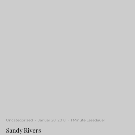
Uncategorized
·
Januar 28, 2018
·
1 Minute Lesedauer
Sandy Rivers