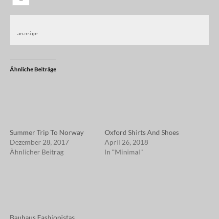
anzeige
Ähnliche Beiträge
Summer Trip To Norway
Oxford Shirts And Shoes
Dezember 28, 2017
April 26, 2018
Ähnlicher Beitrag
In "Minimal"
Bauhaus Fashionistas