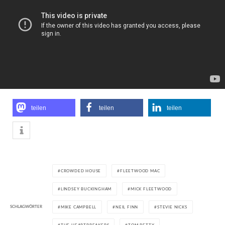
teilen
teilen
teilen
CROWDED HOUSE
FLEETWOOD MAC
LINDSEY BUCKINGHAM
MICK FLEETWOOD
SCHLAGWÖRTER
MIKE CAMPBELL
NEIL FINN
STEVIE NICKS
THE HEARTBREAKERS
TOM PETTY