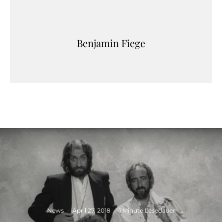
Benjamin Fiege
News
·
April 27, 2018
·
1 Minute Lesedauer