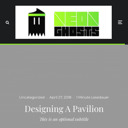
Uncategorized
·
April 27, 2018
·
1 Minute Lesedauer
Designing A Pavilion
This is an optional subtitle