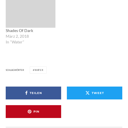
Shades Of Dark
März 2, 2018
In "Water"
SCHLAGWÖRTER
WATER
TEILEN
TWEET
PIN