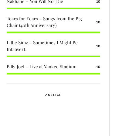
Nakhane – You Will Not Die
10
Tears for Fears – Songs from the Big
10
Chair (40th Anniversary)
Little Simz – Sometimes I Might Be
10
Introvert
Billy Joel – Live at Yankee Stadium
10
ANZEIGE