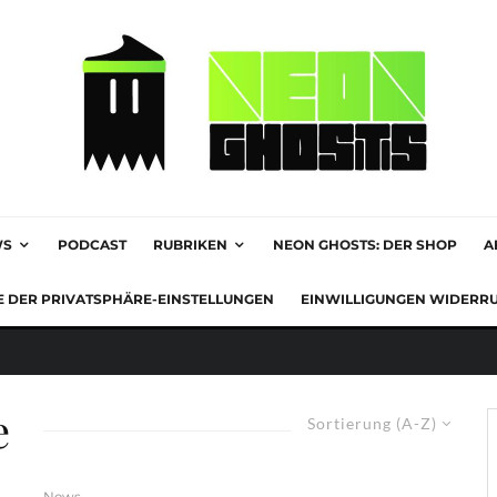
WS
PODCAST
RUBRIKEN
NEON GHOSTS: DER SHOP
A
E DER PRIVATSPHÄRE-EINSTELLUNGEN
EINWILLIGUNGEN WIDERR
e
Sortierung (A-Z)
News