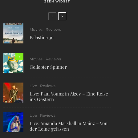
ZEEN WIDGET
Movies
Reviews
Palästina 36
7
Movies
Reviews
Geliebter Spinner
Live
Reviews
Live: Paul Young in Alzey – Eine Reise
ins Gestern
Live
Reviews
Live: Amanda Marshall in Mainz – Von
der Leine gelassen