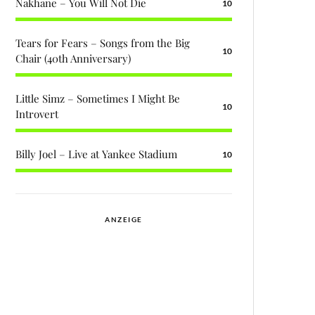
Nakhane – You Will Not Die
10
Tears for Fears – Songs from the Big
10
Chair (40th Anniversary)
Little Simz – Sometimes I Might Be
10
Introvert
Billy Joel – Live at Yankee Stadium
10
ANZEIGE