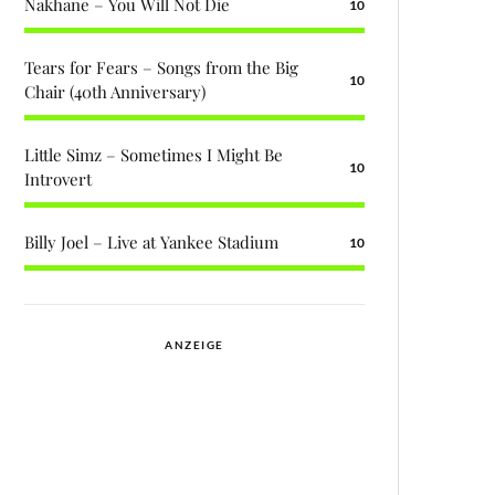
Nakhane – You Will Not Die
10
Tears for Fears – Songs from the Big
10
Chair (40th Anniversary)
Little Simz – Sometimes I Might Be
10
Introvert
Billy Joel – Live at Yankee Stadium
10
ANZEIGE