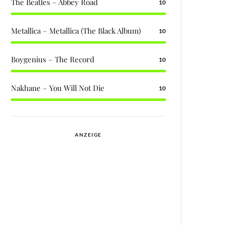
The Beatles – Abbey Road
10
Metallica – Metallica (The Black Album)
10
Boygenius – The Record
10
Nakhane – You Will Not Die
10
ANZEIGE