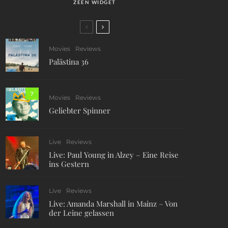
ZEEN WIDGET
Movies
Reviews
Palästina 36
7
Movies
Reviews
Geliebter Spinner
Live
Reviews
Live: Paul Young in Alzey – Eine Reise
ins Gestern
Live
Reviews
Live: Amanda Marshall in Mainz – Von
der Leine gelassen