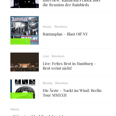
die Reunion der Rainbirds
Music
Reviews
Rantanplan – Blast Off NY
7
Live
Reviews
Live: Fettes Brot in Hamburg –
Brot weint nicht!
Books
Reviews
Die Ärzte – Nackt im Wind: Berlin
Tour MMXXII
8
News