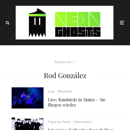
Neueste
Rod González
Live
Reviews
Live: Rainbirds in Mainz – Sie
fliegen wieder
Face to Face
Interviews
Interview: Katharina Franck über