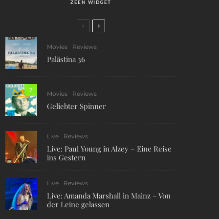
ZEEN WIDGET
Movies
Reviews
Palästina 36
7
Movies
Reviews
Geliebter Spinner
Live
Reviews
Live: Paul Young in Alzey – Eine Reise
ins Gestern
Live
Reviews
Live: Amanda Marshall in Mainz – Von
der Leine gelassen