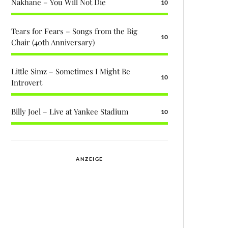
Nakhane – You Will Not Die
10
Tears for Fears – Songs from the Big
10
Chair (40th Anniversary)
Little Simz – Sometimes I Might Be
10
Introvert
Billy Joel – Live at Yankee Stadium
10
ANZEIGE