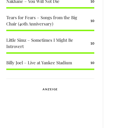
Nakhane – You Will Not Die
10
Tears for Fears – Songs from the Big
10
Chair (40th Anniversary)
Little Simz – Sometimes I Might Be
10
Introvert
Billy Joel – Live at Yankee Stadium
10
ANZEIGE