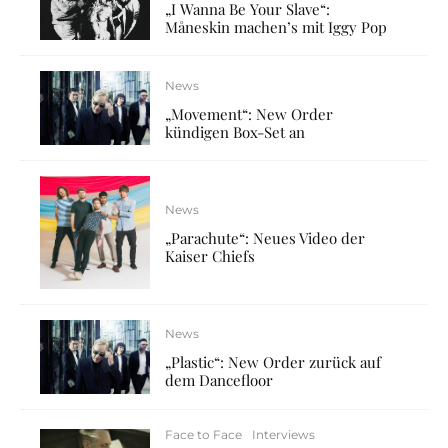
„I Wanna Be Your Slave“:
Måneskin machen’s mit Iggy Pop
News
„Movement“: New Order
kündigen Box-Set an
News
„Parachute“: Neues Video der
Kaiser Chiefs
News
„Plastic“: New Order zurück auf
dem Dancefloor
Face to Face
Interviews