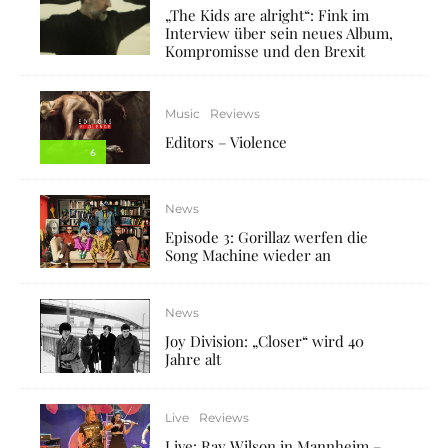
„The Kids are alright“: Fink im
Interview über sein neues Album,
Kompromisse und den Brexit
Music
Reviews
Editors – Violence
6
News
Episode 3: Gorillaz werfen die
Song Machine wieder an
News
Joy Division: „Closer“ wird 40
Jahre alt
Live
Reviews
Live: Ray Wilson in Mannheim –