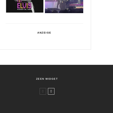
ANZEIGE
ZEEN WIDGET
Movies
Reviews
0
Palästina 36