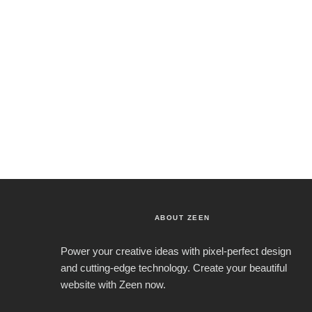
ABOUT ZEEN
Power your creative ideas with pixel-perfect design
and cutting-edge technology. Create your beautiful
website with Zeen now.