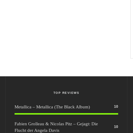
TOP REVIEWS
Metallica – Metallica (The Black Album)
10
Fabien Grolleau & Nicolas Pitz – Gejagt: Die
10
Flucht der Angela Davis