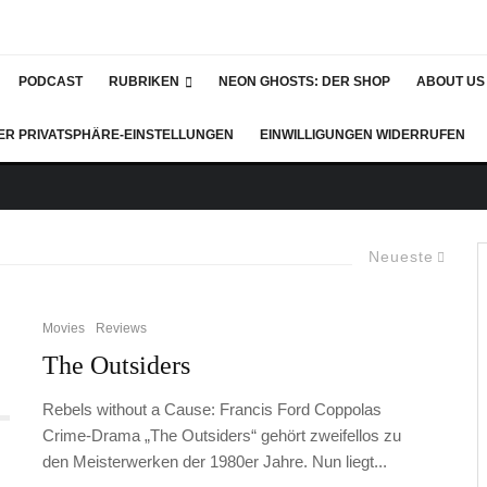
PODCAST
RUBRIKEN
NEON GHOSTS: DER SHOP
ABOUT US
DER PRIVATSPHÄRE-EINSTELLUNGEN
EINWILLIGUNGEN WIDERRUFEN
Neueste
Movies
Reviews
The Outsiders
Rebels without a Cause: Francis Ford Coppolas
Crime-Drama „The Outsiders“ gehört zweifellos zu
den Meisterwerken der 1980er Jahre. Nun liegt...