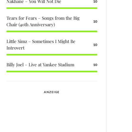
Nakhane – You Will Not Die
10
Tears for Fears – Songs from the Big
10
Chair (40th Anniversary)
Little Simz – Sometimes I Might Be
10
Introvert
Billy Joel – Live at Yankee Stadium
10
ANZEIGE