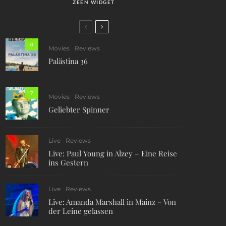
ZEEN WIDGET
0
Movies
Reviews
Palästina 36
7
Movies
Reviews
Geliebter Spinner
Live
Reviews
Live: Paul Young in Alzey – Eine Reise
ins Gestern
Live
Reviews
Live: Amanda Marshall in Mainz – Von
der Leine gelassen