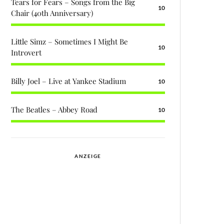
Tears for Fears – Songs from the Big
10
Chair (40th Anniversary)
Little Simz – Sometimes I Might Be
10
Introvert
Billy Joel – Live at Yankee Stadium
10
The Beatles – Abbey Road
10
ANZEIGE