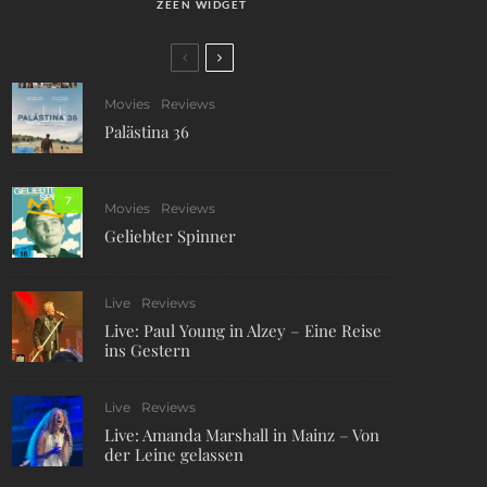
ZEEN WIDGET
Movies
Reviews
Palästina 36
7
Movies
Reviews
Geliebter Spinner
Live
Reviews
Live: Paul Young in Alzey – Eine Reise
ins Gestern
Live
Reviews
Live: Amanda Marshall in Mainz – Von
der Leine gelassen