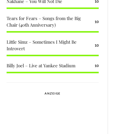
Nakhane – You Will Not Die
10
Tears for Fears – Songs from the Big
10
Chair (40th Anniversary)
Little Simz – Sometimes I Might Be
10
Introvert
Billy Joel – Live at Yankee Stadium
10
ANZEIGE