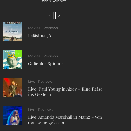
ZEEN WIDGET
Movies
Reviews
Palästina 36
7
Movies
Reviews
Geliebter Spinner
Live
Reviews
Live: Paul Young in Alzey – Eine Reise
ins Gestern
Live
Reviews
Live: Amanda Marshall in Mainz – Von
der Leine gelassen