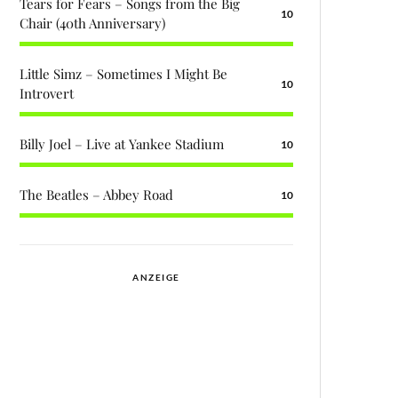
Tears for Fears – Songs from the Big
10
Chair (40th Anniversary)
Little Simz – Sometimes I Might Be
10
Introvert
Billy Joel – Live at Yankee Stadium
10
The Beatles – Abbey Road
10
ANZEIGE