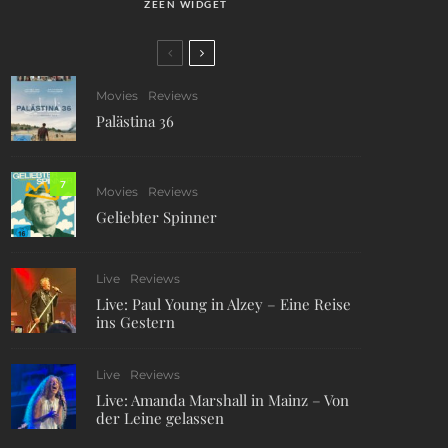
ZEEN WIDGET
Movies
Reviews
Palästina 36
7
Movies
Reviews
Geliebter Spinner
Live
Reviews
Live: Paul Young in Alzey – Eine Reise
ins Gestern
Live
Reviews
Live: Amanda Marshall in Mainz – Von
der Leine gelassen