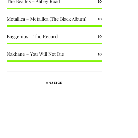
The Beatles – Abbey Road
10
Metallica – Metallica (The Black Album)
10
Boygenius – The Record
10
Nakhane – You Will Not Die
10
ANZEIGE