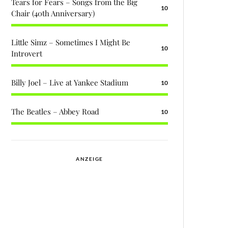
Tears for Fears – Songs from the Big
10
Chair (40th Anniversary)
Little Simz – Sometimes I Might Be
10
Introvert
Billy Joel – Live at Yankee Stadium
10
The Beatles – Abbey Road
10
ANZEIGE