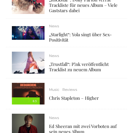
Trackliste für neues Album – Viele
Gaststars dabei
News
„Starlight“: Yola singt über Sex-
Positivität
News
„Trustfall“: P!nk veröffentlicht
Tracklist zu neuem Album
Music
Reviews
Chris Stapleton – Higher
8.5
News
Ed Sheeran mit zwei Vorboten auf
sein neues Album