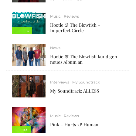
Music
Reviews
Hootie & The Blowfish –
Imperfect Circle
6
News
Hootie & The Blowfish kündigen
neues Album an
Interviews
My Soundtrack
My Soundtrack: ALLESS
Music
Reviews
Pink – Hurts 2B Human
5.5