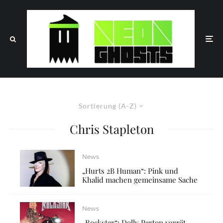
Sortierung (A-Z)
Chris Stapleton
News
„Hurts 2B Human“: Pink und
Khalid machen gemeinsame Sache
News
„Rockstar“: Dolly Parton verrät