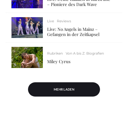
– Pioniere des Dark Wave
Live
Reviews
Live: No Angels in Mainz –
Gefangen in der Zeitkapsel
Rubriken
Von A bis Z: Biografien
Miley Cyrus
MEHR LADEN