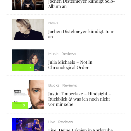
Jochen Distelmeyer kündigt Solo-
Album an
News
Jochen Distelmeyer kündigt Tour
an
Music
Reviews
Julia Michaels – Not In
Chronological Order
7
Books
Reviews
Justin Timberlake – Hindsight –
Rückblick & was ich noch nicht
vor mir sehe
5
Live
Reviews
Live: Deine Lakaien in Karlsruhe