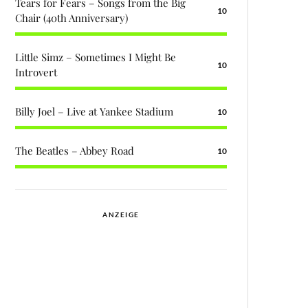
Tears for Fears – Songs from the Big
10
Chair (40th Anniversary)
Little Simz – Sometimes I Might Be
10
Introvert
Billy Joel – Live at Yankee Stadium
10
The Beatles – Abbey Road
10
ANZEIGE