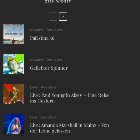
ZEEN WIDGET
Movies
Reviews
Palästina 36
7
Movies
Reviews
Geliebter Spinner
Live
Reviews
Live: Paul Young in Alzey – Eine Reise
ins Gestern
Live
Reviews
Live: Amanda Marshall in Mainz – Von
der Leine gelassen