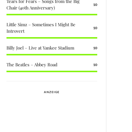
Tears for Fears – Songs from the Big
10
Chair (40th Anniversary)
Little Simz – Sometimes I Might Be
10
Introvert
Billy Joel – Live at Yankee Stadium
10
The Beatles – Abbey Road
10
ANZEIGE