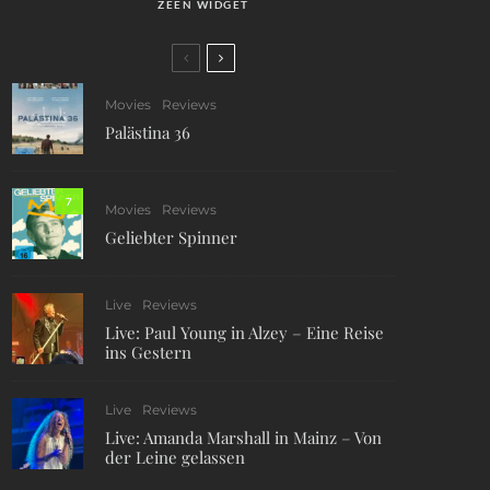
ZEEN WIDGET
Movies
Reviews
Palästina 36
7
Movies
Reviews
Geliebter Spinner
Live
Reviews
Live: Paul Young in Alzey – Eine Reise
ins Gestern
Live
Reviews
Live: Amanda Marshall in Mainz – Von
der Leine gelassen