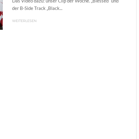
Das Video dazu: unser Clip der Woche. „Blessed“ und
der B-Side Track „Black...
WEITERLESEN