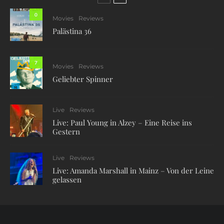
0
Movies
Reviews
Palästina 36
7
Movies
Reviews
Geliebter Spinner
Live
Reviews
Live: Paul Young in Alzey – Eine Reise ins
Gestern
Live
Reviews
Live: Amanda Marshall in Mainz – Von der Leine
gelassen